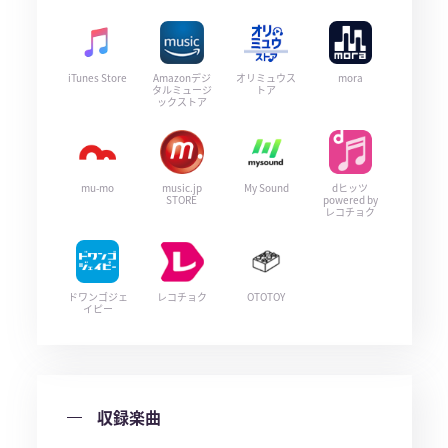
iTunes Store
Amazonデジ
オリミュウス
mora
タルミュージ
トア
ックストア
mu-mo
music.jp
My Sound
dヒッツ
STORE
powered by
レコチョク
ドワンゴジェ
レコチョク
OTOTOY
イピー
収録楽曲