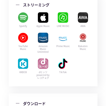
ストリーミング
Spotify
Apple Music
LINE MUSIC
AWA
YouTube
Amazon
Prime Music
Rakuten
Music
Music
Music
Unlimited
KKBOX
dヒッツ
TikTok
powered by
レコチョク
ダウンロード