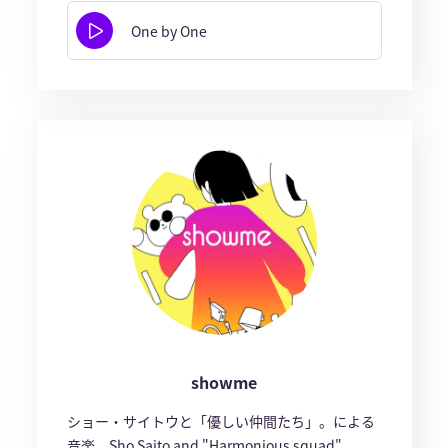
One by One
showme
ショー・サイトウと「優しい仲間たち」。による
音楽。Sho Saito and "Harmonious squad".