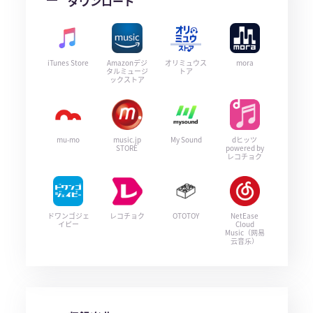
ダウンロード
iTunes Store
Amazonデジ
オリミュウス
mora
タルミュージ
トア
ックストア
mu-mo
music.jp
My Sound
dヒッツ
STORE
powered by
レコチョク
ドワンゴジェ
レコチョク
OTOTOY
NetEase
イピー
Cloud
Music（网易
云音乐）