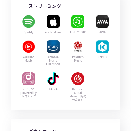
ストリーミング
Spotify
Apple Music
LINE MUSIC
AWA
YouTube
Amazon
Rakuten
KKBOX
Music
Music
Music
Unlimited
dヒッツ
TikTok
NetEase
powered by
Cloud
レコチョク
Music（网易
云音乐）