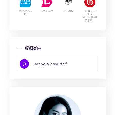
ドワンゴジェ
レコチョク
OTOTOY
NetEase
イピー
Cloud
Music（网易
云音乐）
収録楽曲
Happy love yourself