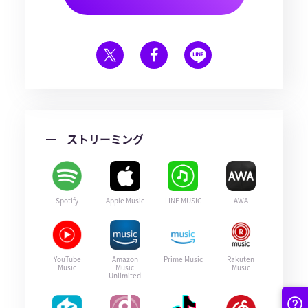
ストリーミング
Spotify
Apple Music
LINE MUSIC
AWA
YouTube
Amazon
Prime Music
Rakuten
Music
Music
Music
Unlimited