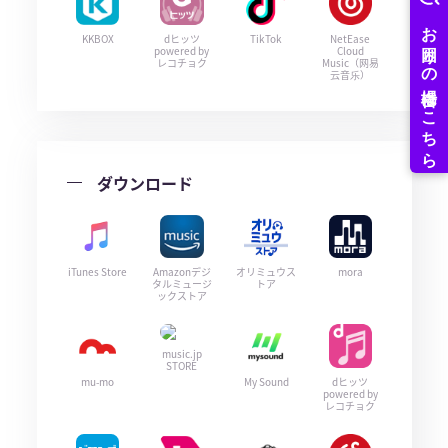
KKBOX
dヒッツ
TikTok
NetEase
powered by
Cloud
レコチョク
Music（网易
云音乐）
ダウンロード
iTunes Store
Amazonデジ
オリミュウス
mora
タルミュージ
トア
ックストア
music.jp
STORE
mu-mo
My Sound
dヒッツ
powered by
レコチョク