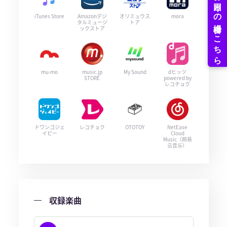
iTunes Store
Amazonデジ
オリミュウス
mora
タルミュージ
トア
ックストア
mu-mo
music.jp
My Sound
dヒッツ
STORE
powered by
レコチョク
ドワンゴジェ
レコチョク
OTOTOY
NetEase
イピー
Cloud
Music（网易
云音乐）
収録楽曲