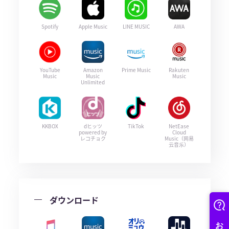
Spotify
Apple Music
LINE MUSIC
AWA
YouTube
Amazon
Prime Music
Rakuten
Music
Music
Music
Unlimited
KKBOX
dヒッツ
TikTok
NetEase
powered by
Cloud
レコチョク
Music（网易
云音乐）
ダウンロード