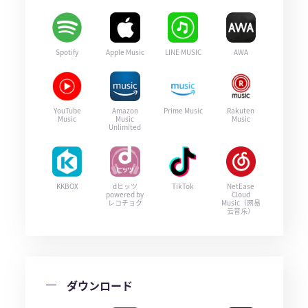
Spotify
Apple Music
LINE MUSIC
AWA
YouTube
Amazon
Prime Music
Rakuten
Music
Music
Music
Unlimited
KKBOX
dヒッツ
TikTok
NetEase
powered by
Cloud
レコチョク
Music（网易
云音乐）
ダウンロード