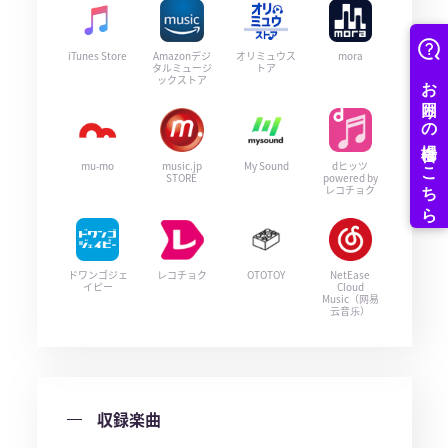
iTunes Store
Amazonデジ
オリミュウス
mora
タルミュージ
トア
ックストア
mu-mo
music.jp
My Sound
dヒッツ
STORE
powered by
レコチョク
ドワンゴジェ
レコチョク
OTOTOY
NetEase
イピー
Cloud
Music（网易
云音乐）
収録楽曲