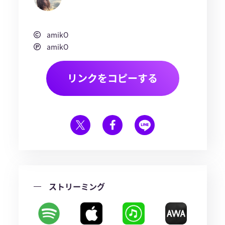
amikO
amikO
リンクをコピーする
ストリーミング