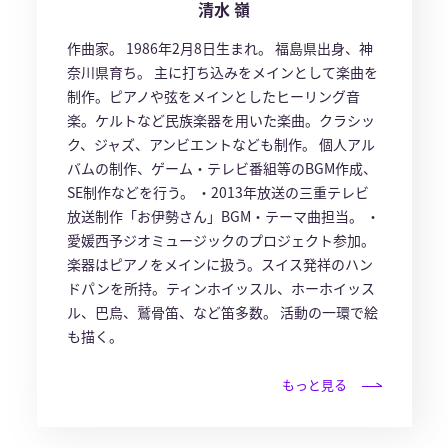
清水 嶺
作曲家。 1986年2月8日生まれ。 福島県出身、神
奈川県育ち。 主に打ち込みをメインとして楽曲を
制作。ピアノや弦をメインとしたヒーリング音
楽。ケルトなど民族楽器を用いた楽曲。クラシッ
ク、ジャズ、アンビエントなども制作。 個人アル
バムの制作、ゲーム・テレビ番組等のBGM作成、
SE制作などを行う。 ・2013年放送の三重テレビ
放送制作「お伊勢さん」BGM・テーマ曲担当。 ・
愛媛西予ジオミュージックのプロジェクト参加。
楽器はピアノをメインに扱う。スイス発祥のハン
ドパンを所持。ティンホイッスル、ホーホイッス
ル、巴烏、鷲骨笛、など笛多数。 活動の一環で絵
も描く。
もっと見る