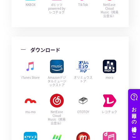
KKBOX
dヒッツ
TikTok
NetEase
powered by
Cloud
レコチョク
Music（网易
云音乐）
ダウンロード
iTunes Store
Amazonデジ
オリミュウス
mora
タルミュージ
トア
ックストア
mu-mo
NetEase
OTOTOY
レコチョク
Cloud
Music（网易
云音乐）