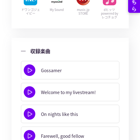
ドワンゴジェ
My Sound
music.jp
dヒッツ
イピー
STORE
powered by
レコチョク
収録楽曲
Gossamer
Welcome to my livestream!
On nights like this
Farewell, good fellow