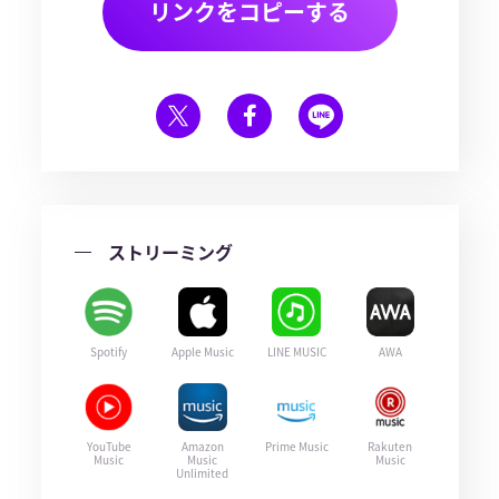
リンクをコピーする
ストリーミング
Spotify
Apple Music
LINE MUSIC
AWA
YouTube
Amazon
Prime Music
Rakuten
Music
Music
Music
Unlimited