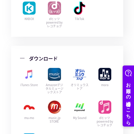
KKBOX
dヒッツ
TikTok
powered by
レコチョク
ダウンロード
iTunes Store
Amazonデジ
オリミュウス
mora
タルミュージ
トア
ックストア
mu-mo
music.jp
My Sound
dヒッツ
STORE
powered by
レコチョク