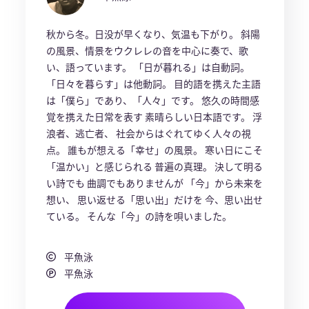
秋から冬。日没が早くなり、気温も下がり。 斜陽
の風景、情景をウクレレの音を中心に奏で、歌
い、語っています。 「日が暮れる」は自動詞。
「日々を暮らす」は他動詞。 目的語を携えた主語
は「僕ら」であり、「人々」です。 悠久の時間感
覚を携えた日常を表す 素晴らしい日本語です。 浮
浪者、逃亡者、 社会からはぐれてゆく人々の視
点。 誰もが想える「幸せ」の風景。 寒い日にこそ
「温かい」と感じられる 普遍の真理。 決して明る
い詩でも 曲調でもありませんが 「今」から未来を
想い、 思い返せる「思い出」だけを 今、思い出せ
ている。 そんな「今」の詩を唄いました。
平魚泳
平魚泳