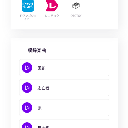
ドワンゴジェ
レコチョク
OTOTOY
イピー
収録楽曲
風花
逃亡者
鬼
月の影