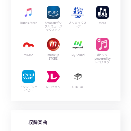
iTunes Store
Amazonデジ
オリミュウス
mora
タルミュージ
トア
ックストア
mu-mo
music.jp
My Sound
dヒッツ
STORE
powered by
レコチョク
ドワンゴジェ
レコチョク
OTOTOY
イピー
収録楽曲