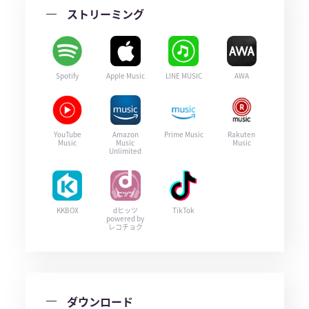
ストリーミング
Spotify
Apple Music
LINE MUSIC
AWA
YouTube
Amazon
Prime Music
Rakuten
Music
Music
Music
Unlimited
KKBOX
dヒッツ
TikTok
powered by
レコチョク
ダウンロード