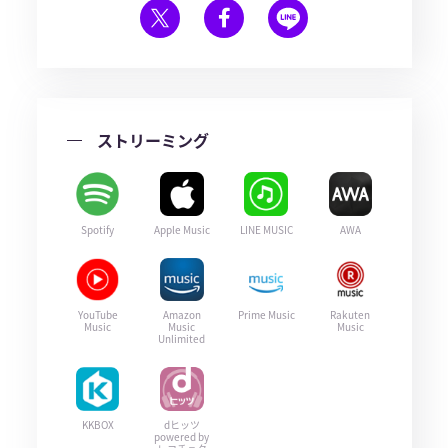
ストリーミング
Spotify
Apple Music
LINE MUSIC
AWA
YouTube
Amazon
Prime Music
Rakuten
Music
Music
Music
Unlimited
KKBOX
dヒッツ
powered by