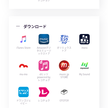
レコチョク
ダウンロード
iTunes Store
Amazonデジ
オリミュウス
mora
タルミュージ
トア
ックストア
mu-mo
dヒッツ
music.jp
My Sound
powered by
STORE
レコチョク
ドワンゴジェ
レコチョク
OTOTOY
イピー