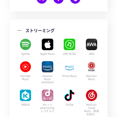
ストリーミング
Spotify
Apple Music
LINE MUSIC
AWA
YouTube
Amazon
Prime Music
Rakuten
Music
Music
Music
Unlimited
KKBOX
dヒッツ
TikTok
NetEase
powered by
Cloud
レコチョク
Music（网易
云音乐）