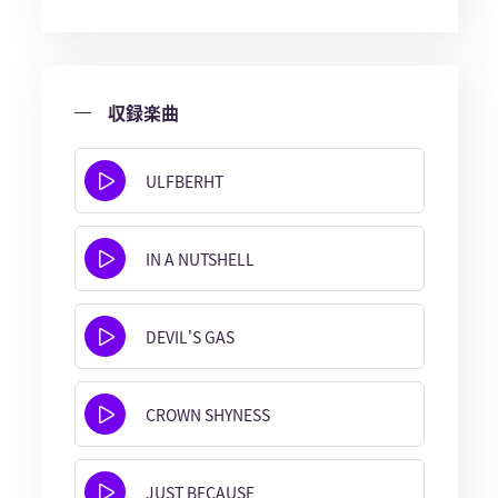
収録楽曲
ULFBERHT
IN A NUTSHELL
DEVIL'S GAS
CROWN SHYNESS
JUST BECAUSE