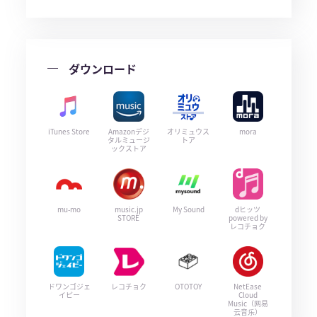
ダウンロード
iTunes Store
Amazonデジ
オリミュウス
mora
タルミュージ
トア
ックストア
mu-mo
music.jp
My Sound
dヒッツ
STORE
powered by
レコチョク
ドワンゴジェ
レコチョク
OTOTOY
NetEase
イピー
Cloud
Music（网易
云音乐）