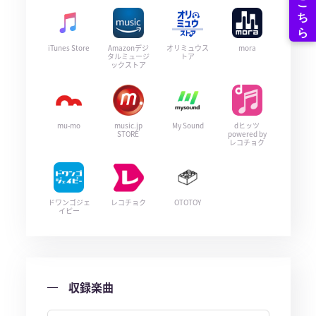
iTunes Store
Amazonデジ
オリミュウス
mora
タルミュージ
トア
ックストア
mu-mo
music.jp
My Sound
dヒッツ
STORE
powered by
レコチョク
ドワンゴジェ
レコチョク
OTOTOY
イピー
収録楽曲