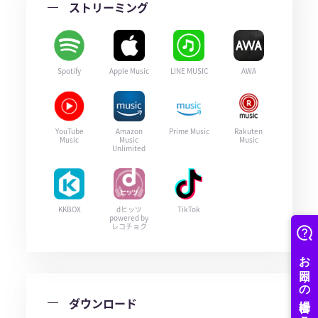
ストリーミング
Spotify
Apple Music
LINE MUSIC
AWA
YouTube
Amazon
Prime Music
Rakuten
Music
Music
Music
Unlimited
KKBOX
dヒッツ
TikTok
powered by
レコチョク
ダウンロード