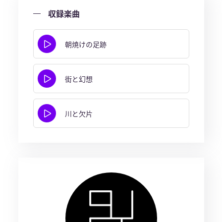
収録楽曲
朝焼けの足跡
街と幻想
川と欠片