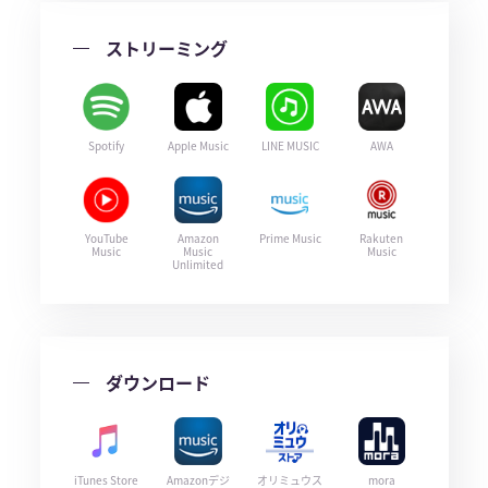
ストリーミング
Spotify
Apple Music
LINE MUSIC
AWA
YouTube
Amazon
Prime Music
Rakuten
Music
Music
Music
Unlimited
ダウンロード
iTunes Store
Amazonデジ
オリミュウス
mora