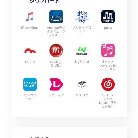
ダウンロード
iTunes Store
Amazonデジ
オリミュウス
mora
タルミュージ
トア
ックストア
mu-mo
music.jp
My Sound
dヒッツ
STORE
powered by
レコチョク
ドワンゴジェ
レコチョク
OTOTOY
NetEase
イピー
Cloud
Music（网易
云音乐）