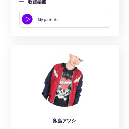
収録楽曲
My parents
飯島アツシ