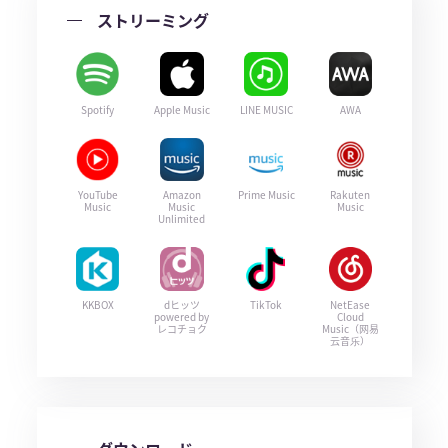
ストリーミング
Spotify
Apple Music
LINE MUSIC
AWA
YouTube
Amazon
Prime Music
Rakuten
Music
Music
Music
Unlimited
KKBOX
dヒッツ
TikTok
NetEase
powered by
Cloud
レコチョク
Music（网易
云音乐）