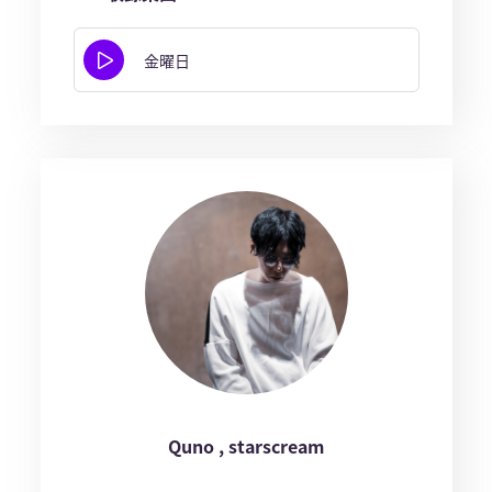
金曜日
Quno , starscream