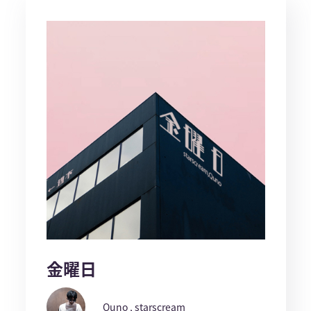
金曜日
Quno , starscream