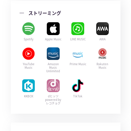
ストリーミング
Spotify
Apple Music
LINE MUSIC
AWA
YouTube
Amazon
Prime Music
Rakuten
Music
Music
Music
Unlimited
KKBOX
dヒッツ
TikTok
powered by
レコチョク