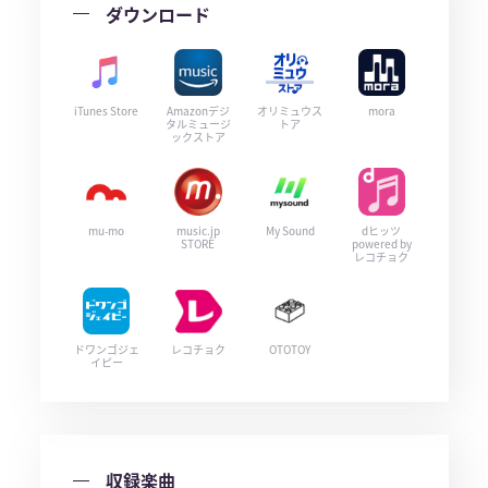
ダウンロード
iTunes Store
Amazonデジ
オリミュウス
mora
タルミュージ
トア
ックストア
mu-mo
music.jp
My Sound
dヒッツ
STORE
powered by
レコチョク
ドワンゴジェ
レコチョク
OTOTOY
イピー
収録楽曲