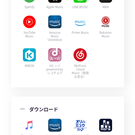
Spotify
Apple Music
LINE MUSIC
AWA
YouTube
Amazon
Prime Music
Rakuten
Music
Music
Music
Unlimited
KKBOX
dヒッツ
NetEase
powered by
Cloud
レコチョク
Music（网易
云音乐）
ダウンロード