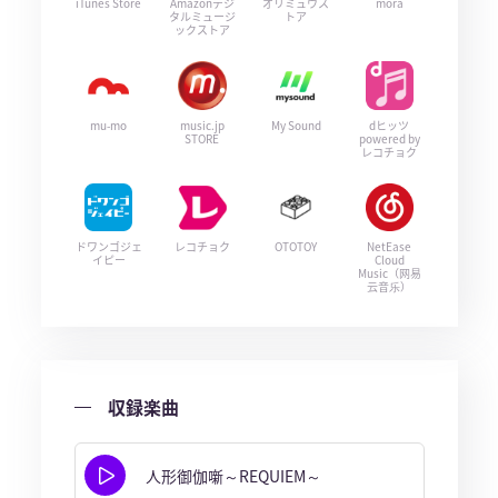
iTunes Store
Amazonデジ
オリミュウス
mora
タルミュージ
トア
ックストア
mu-mo
music.jp
My Sound
dヒッツ
STORE
powered by
レコチョク
ドワンゴジェ
レコチョク
OTOTOY
NetEase
イピー
Cloud
Music（网易
云音乐）
収録楽曲
人形御伽噺～REQUIEM～