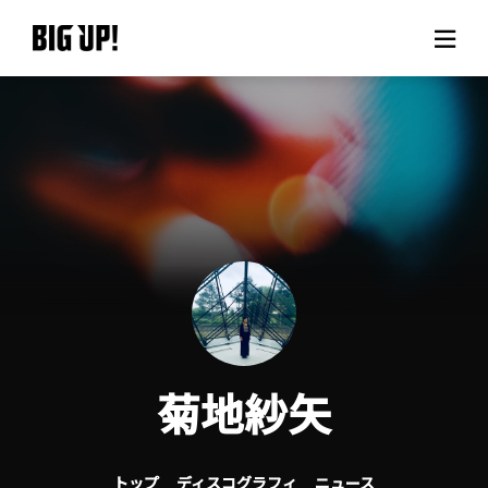
BIG UP!について
ニュース
料金プラン
サポート
ご利用の流れ
菊地紗矢
よくある質問
トップ
ディスコグラフィ
ニュース