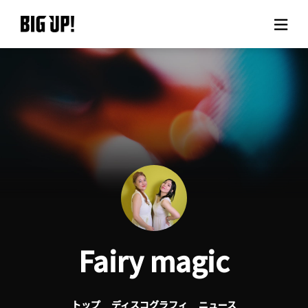
BIG UP!について
ニュース
料金プラン
サポート
ご利用の流れ
Fairy magic
よくある質問
トップ
ディスコグラフィ
ニュース