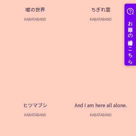
嘘の世界
ちぎれ雲
KABATABAND
KABATABAND
ヒツマブシ
And I am here all alone.
KABATABAND
KABATABAND