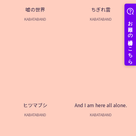
嘘の世界
ちぎれ雲
KABATABAND
KABATABAND
ヒツマブシ
And I am here all alone.
KABATABAND
KABATABAND