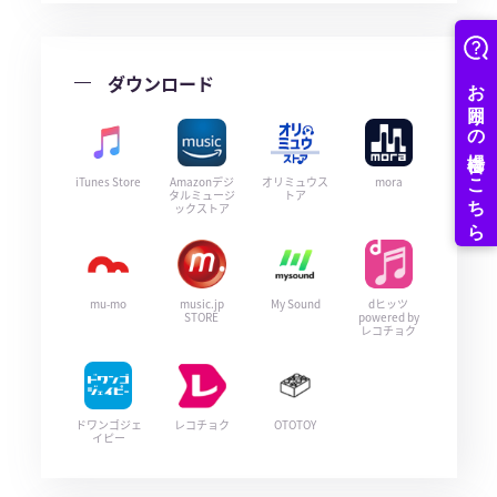
ダウンロード
iTunes Store
Amazonデジ
オリミュウス
mora
タルミュージ
トア
ックストア
mu-mo
music.jp
My Sound
dヒッツ
STORE
powered by
レコチョク
ドワンゴジェ
レコチョク
OTOTOY
イピー