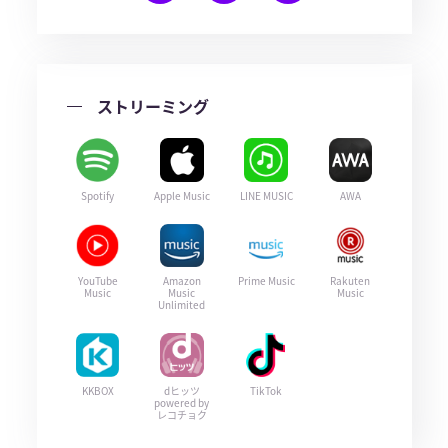
ストリーミング
Spotify
Apple Music
LINE MUSIC
AWA
YouTube
Amazon
Prime Music
Rakuten
Music
Music
Music
Unlimited
KKBOX
dヒッツ
TikTok
powered by
レコチョク