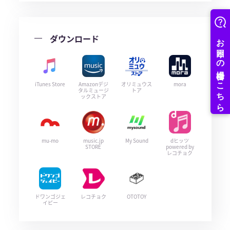
ダウンロード
iTunes Store
Amazonデジ
オリミュウス
mora
タルミュージ
トア
ックストア
mu-mo
music.jp
My Sound
dヒッツ
STORE
powered by
レコチョク
ドワンゴジェ
レコチョク
OTOTOY
イピー