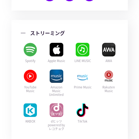
ストリーミング
Spotify
Apple Music
LINE MUSIC
AWA
YouTube
Amazon
Prime Music
Rakuten
Music
Music
Music
Unlimited
KKBOX
dヒッツ
TikTok
powered by
レコチョク