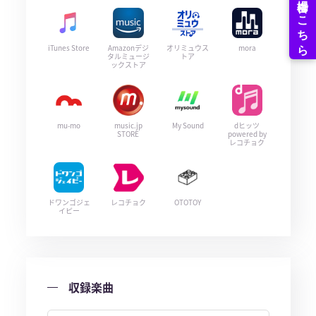
iTunes Store
Amazonデジ
オリミュウス
mora
タルミュージ
トア
ックストア
mu-mo
music.jp
My Sound
dヒッツ
STORE
powered by
レコチョク
ドワンゴジェ
レコチョク
OTOTOY
イピー
収録楽曲