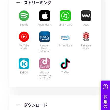
ストリーミング
Spotify
Apple Music
LINE MUSIC
AWA
YouTube
Amazon
Prime Music
Rakuten
Music
Music
Music
Unlimited
KKBOX
dヒッツ
TikTok
powered by
レコチョク
ダウンロード