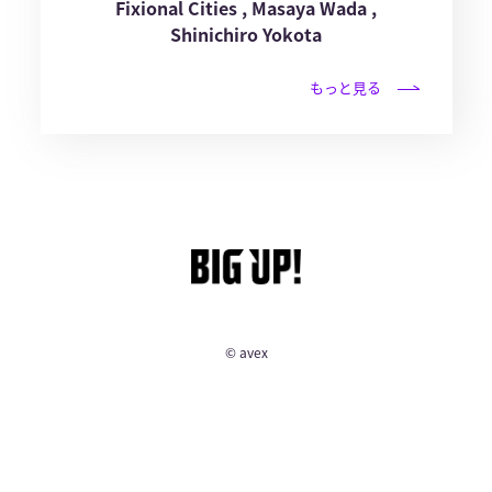
Fixional Cities , Masaya Wada ,
Shinichiro Yokota
もっと見る
© avex