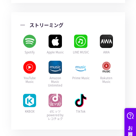
ストリーミング
Spotify
Apple Music
LINE MUSIC
AWA
YouTube
Amazon
Prime Music
Rakuten
Music
Music
Music
Unlimited
KKBOX
dヒッツ
TikTok
powered by
レコチョク