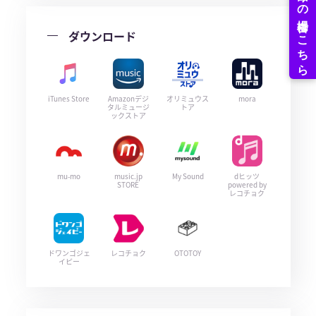
ダウンロード
iTunes Store
Amazonデジ
オリミュウス
mora
タルミュージ
トア
ックストア
mu-mo
music.jp
My Sound
dヒッツ
STORE
powered by
レコチョク
ドワンゴジェ
レコチョク
OTOTOY
イピー