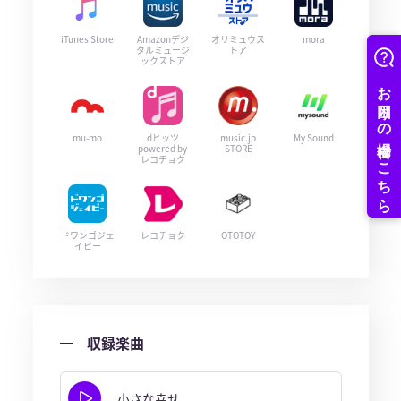
iTunes Store
Amazonデジ
オリミュウス
mora
タルミュージ
トア
ックストア
mu-mo
dヒッツ
music.jp
My Sound
powered by
STORE
レコチョク
ドワンゴジェ
レコチョク
OTOTOY
イピー
収録楽曲
小さな幸せ