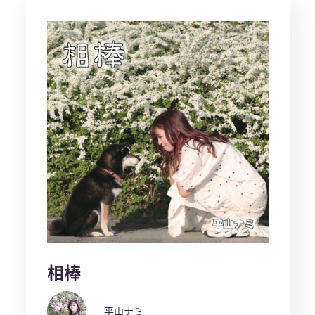
相棒
平山ナミ