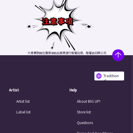
·大獎賽歌曲在獲獎後由出版商進行版權註冊，版權由日興公司
作為代表出版商管理。
（版權所有內部出版商管理：Nikkyo代表1/2，Yuzusushikku
1/4，島村樂器有限公司1/4）
·Grand Prix歌曲將自動從BIG UP發佈到每個發行商店。
Tradition
※分發將以“免費計劃”進行。
al
·Grand Prix歌曲也會自動註冊在U-NEXT“MUSIC TANK”，
Chinese
Inc。
Artist
Help
“音樂坦克”：
http://mt.usen.com/
·除BIG UP以外的送貨代理服務提供的歌曲！沒有資格選擇。
·如果會員包含未成年人，他/她應獲得保管人或監護人的同
Artist list
About BIG UP!
意。
·請務必查看“BIG UP！”的使用條款。
Label list
Store list
·我們無法回答有關篩選標準和結果的問題。
·錄入工作信息（聲源/圖片/簡介等）
我們同意免費分發和使用它。
Questions
·當判斷它不屬於進入條件時，它將被排除在選擇之外。
·請注意，私人歌曲不符合選擇條件。