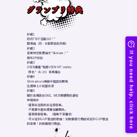
好處1
四月TBS“活動GO！”
開場曲（月 - 木製節目的月框）
好處2
音樂特別免費論文“Skream！”
發布1P採訪
好處3
USEN廣播“每週USEN HIT indies
·排名“（A-25）音樂播出
好處4
Shimamura樂器全國店前數碼
在標牌上介紹藝術家
好處5
關於各種其他SNS，WEB媒體等的通知
申請條件
·僅限未註冊的未註冊音樂。
·不需要生產和標籤從屬關係。
·僅限原創音樂。 （器樂不受審查）
·可以從BIG UP發送的歌曲！到每個發行商店或從BIG UP發送
的音樂！到每個發行商店。