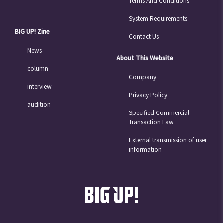
Terms And Conditions
接待處已結束
System Requirements
BIG UP! Zine
Contact Us
News
About This Website
column
Company
interview
Privacy Policy
audition
Specified Commercial
Transaction Law
External transmission of user
information