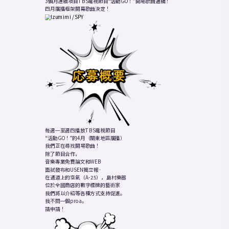
3個月連續項目TBS電視節目“活動GO！”開場歌曲通緝！
四月廣播框架開幕歌曲決定！
Izumimi / SPY
每週一至週四播放TBS電視節目
“活動GO！”的4月（關東地區廣播）
我們正在尋找開場歌曲！
除了節目合作，
音樂專業免費論文和WEB
面試發布和USEN獨立報·
在通道上的空氣（A-25），島村樂器
位於全國商店的數字標牌的藝術家
我們將以介紹等各種方式支持促進。
我不問一個proa。
請申請！