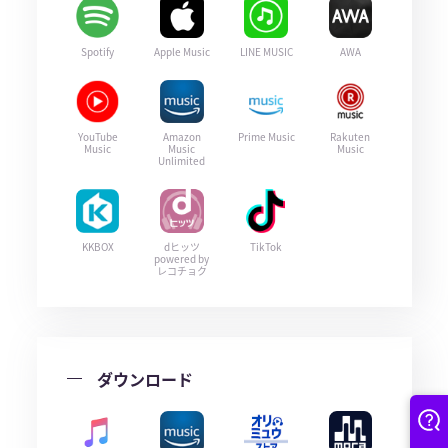
Spotify
Apple Music
LINE MUSIC
AWA
YouTube
Amazon
Prime Music
Rakuten
Music
Music
Music
Unlimited
KKBOX
dヒッツ
TikTok
powered by
レコチョク
ダウンロード