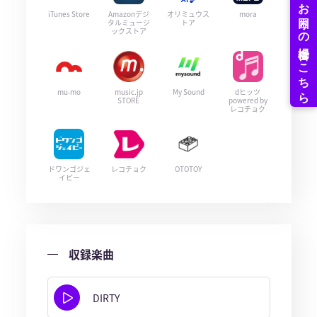
iTunes Store
Amazonデジ
オリミュウス
mora
タルミュージ
トア
ックストア
mu-mo
music.jp
My Sound
dヒッツ
STORE
powered by
レコチョク
ドワンゴジェ
レコチョク
OTOTOY
イピー
収録楽曲
DIRTY