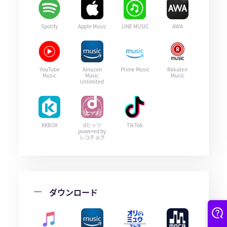
Spotify
Apple Music
LINE MUSIC
AWA
YouTube
Amazon
Prime Music
Rakuten
Music
Music
Music
Unlimited
KKBOX
dヒッツ
TikTok
powered by
レコチョク
ダウンロード