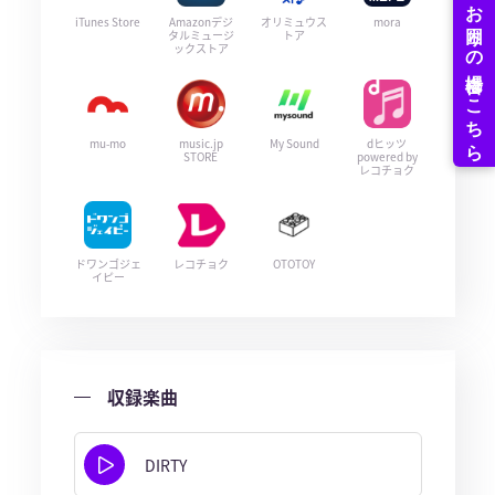
iTunes Store
Amazonデジ
オリミュウス
mora
タルミュージ
トア
ックストア
mu-mo
music.jp
My Sound
dヒッツ
STORE
powered by
レコチョク
ドワンゴジェ
レコチョク
OTOTOY
イピー
収録楽曲
DIRTY