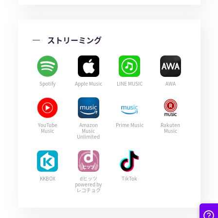
ストリーミング
Spotify
Apple Music
LINE MUSIC
AWA
YouTube
Amazon
Prime Music
Rakuten
Music
Music
Music
Unlimited
KKBOX
dヒッツ
TikTok
powered by
レコチョク