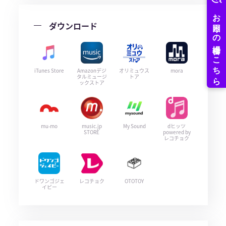
ダウンロード
iTunes Store
Amazonデジ
オリミュウス
mora
タルミュージ
トア
ックストア
mu-mo
music.jp
My Sound
dヒッツ
STORE
powered by
レコチョク
ドワンゴジェ
レコチョク
OTOTOY
イピー