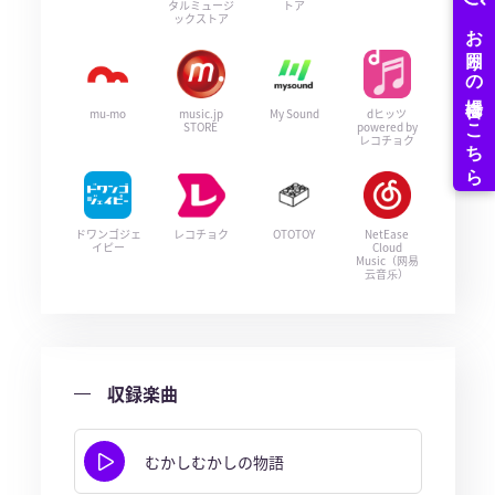
タルミュージ
トア
ックストア
mu-mo
music.jp
My Sound
dヒッツ
STORE
powered by
レコチョク
ドワンゴジェ
レコチョク
OTOTOY
NetEase
イピー
Cloud
Music（网易
云音乐）
収録楽曲
むかしむかしの物語