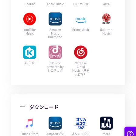
Spotify
Apple Music
LINE MUSIC
AWA
YouTube
Amazon
Prime Music
Rakuten
Music
Music
Music
Unlimited
KKBOX
dヒッツ
NetEase
powered by
Cloud
レコチョク
Music（网易
云音乐）
ダウンロード
iTunes Store
Amazonデジ
オリミュウス
mora