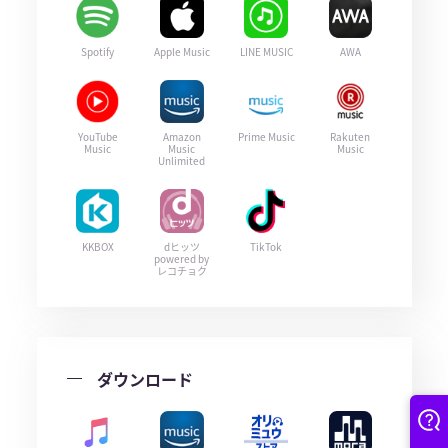
Spotify
Apple Music
LINE MUSIC
AWA
YouTube
Amazon
Prime Music
Rakuten
Music
Music
Music
Unlimited
KKBOX
dヒッツ
TikTok
powered by
レコチョク
ダウンロード