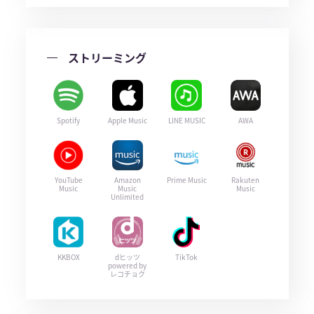
ストリーミング
Spotify
Apple Music
LINE MUSIC
AWA
YouTube
Amazon
Prime Music
Rakuten
Music
Music
Music
Unlimited
KKBOX
dヒッツ
TikTok
powered by
レコチョク