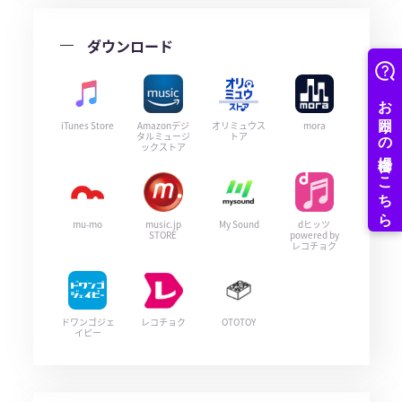
ダウンロード
iTunes Store
Amazonデジ
オリミュウス
mora
タルミュージ
トア
ックストア
mu-mo
music.jp
My Sound
dヒッツ
STORE
powered by
レコチョク
ドワンゴジェ
レコチョク
OTOTOY
イピー