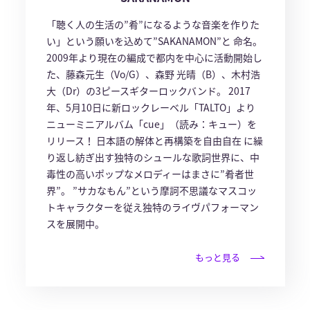
「聴く人の生活の”肴”になるような音楽を作りた
い」という願いを込めて”SAKANAMON”と 命名。
2009年より現在の編成で都内を中心に活動開始し
た、藤森元生（Vo/G）、森野 光晴（B）、木村浩
大（Dr）の3ピースギターロックバンド。 2017
年、5月10日に新ロックレーベル「TALTO」より
ニューミニアルバム「cue」（読み：キュー）を
リリース！ 日本語の解体と再構築を自由自在 に繰
り返し紡ぎ出す独特のシュールな歌詞世界に、中
毒性の高いポップなメロディーはまさに”肴者世
界”。 ”サカなもん”という摩訶不思議なマスコッ
トキャラクターを従え独特のライヴパフォーマン
スを展開中。
もっと見る