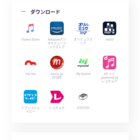
ダウンロード
iTunes Store
Amazonデジ
オリミュウス
mora
タルミュージ
トア
ックストア
mu-mo
music.jp
My Sound
dヒッツ
STORE
powered by
レコチョク
ドワンゴジェ
レコチョク
OTOTOY
イピー