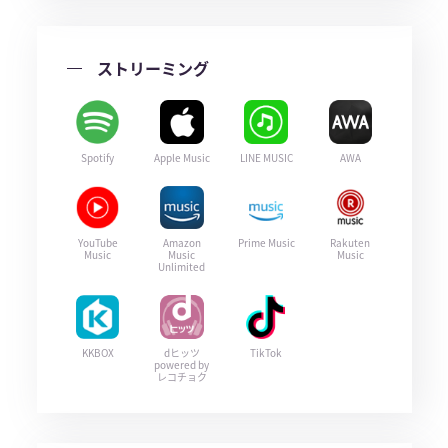
ストリーミング
Spotify
Apple Music
LINE MUSIC
AWA
YouTube
Amazon
Prime Music
Rakuten
Music
Music
Music
Unlimited
KKBOX
dヒッツ
TikTok
powered by
レコチョク