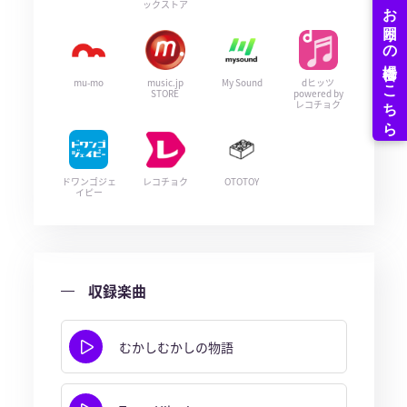
ックストア
mu-mo
music.jp
My Sound
dヒッツ
STORE
powered by
レコチョク
ドワンゴジェ
レコチョク
OTOTOY
イピー
収録楽曲
むかしむかしの物語