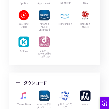
Spotify
Apple Music
LINE MUSIC
AWA
YouTube
Amazon
Prime Music
Rakuten
Music
Music
Music
Unlimited
KKBOX
dヒッツ
powered by
レコチョク
ダウンロード
iTunes Store
Amazonデジ
オリミュウス
mora
タルミュージ
トア