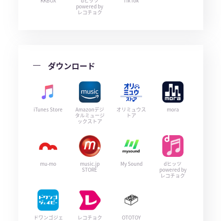
KKBOX
dヒッツ
TikTok
powered by
レコチョク
ダウンロード
iTunes Store
Amazonデジ
オリミュウス
mora
タルミュージ
トア
ックストア
mu-mo
music.jp
My Sound
dヒッツ
STORE
powered by
レコチョク
ドワンゴジェ
レコチョク
OTOTOY