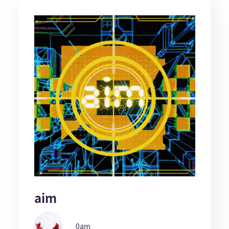
aim
0am