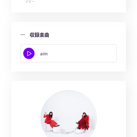
イピー
収録楽曲
aim