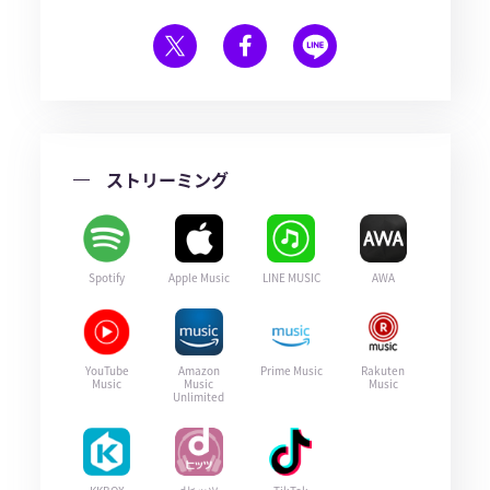
ストリーミング
Spotify
Apple Music
LINE MUSIC
AWA
YouTube
Amazon
Prime Music
Rakuten
Music
Music
Music
Unlimited