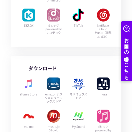
Unlimited
KKBOX
dヒッツ
TikTok
NetEase
powered by
Cloud
レコチョク
Music（网易
云音乐）
ダウンロード
iTunes Store
Amazonデジ
オリミュウス
mora
タルミュージ
トア
ックストア
mu-mo
music.jp
My Sound
dヒッツ
STORE
powered by