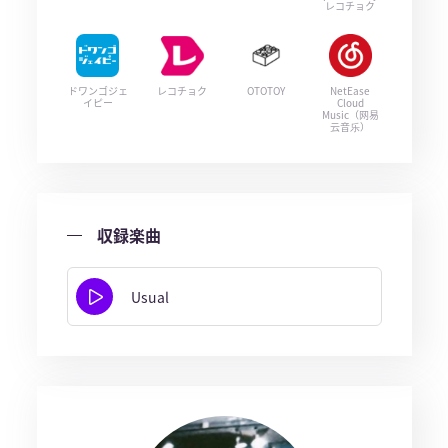
レコチョク
ドワンゴジェ
レコチョク
OTOTOY
NetEase
イピー
Cloud
Music（网易
云音乐）
収録楽曲
Usual