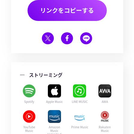
リンクをコピーする
ストリーミング
Spotify
Apple Music
LINE MUSIC
AWA
YouTube
Amazon
Prime Music
Rakuten
Music
Music
Music