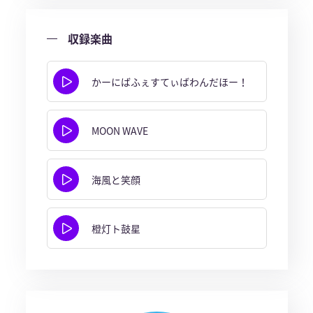
収録楽曲
かーにばふぇすてぃばわんだほー！
MOON WAVE
海風と笑顔
橙灯ト鼓星