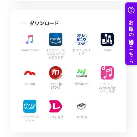
ダウンロード
iTunes Store
Amazonデジ
オリミュウス
mora
タルミュージ
トア
ックストア
mu-mo
music.jp
My Sound
dヒッツ
STORE
powered by
レコチョク
ドワンゴジェ
レコチョク
OTOTOY
イピー