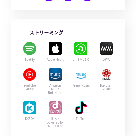
ストリーミング
Spotify
Apple Music
LINE MUSIC
AWA
YouTube
Amazon
Prime Music
Rakuten
Music
Music
Music
Unlimited
KKBOX
dヒッツ
TikTok
powered by
レコチョク