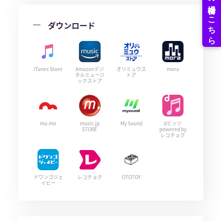
ダウンロード
iTunes Store
Amazonデジ
オリミュウス
mora
タルミュージ
トア
ックストア
mu-mo
music.jp
My Sound
dヒッツ
STORE
powered by
レコチョク
ドワンゴジェ
レコチョク
OTOTOY
イピー