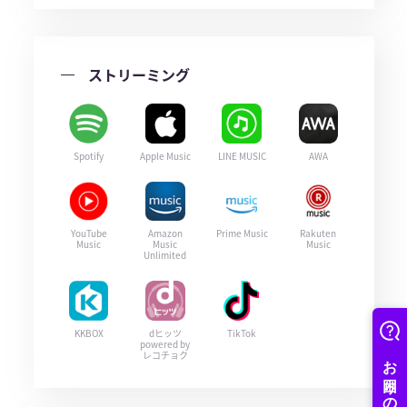
ストリーミング
Spotify
Apple Music
LINE MUSIC
AWA
YouTube
Amazon
Prime Music
Rakuten
Music
Music
Music
Unlimited
KKBOX
dヒッツ
TikTok
powered by
レコチョク