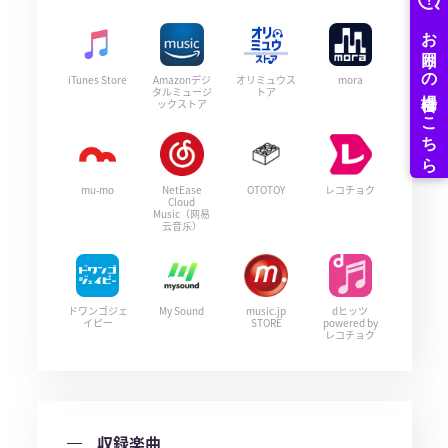
iTunes Store
Amazonデジ
オリミュウス
mora
タルミュージ
トア
ックストア
mu-mo
NetEase
OTOTOY
レコチョク
Cloud
Music（网易
云音乐）
ドワンゴジェ
My Sound
music.jp
dヒッツ
イピー
STORE
powered by
レコチョク
収録楽曲