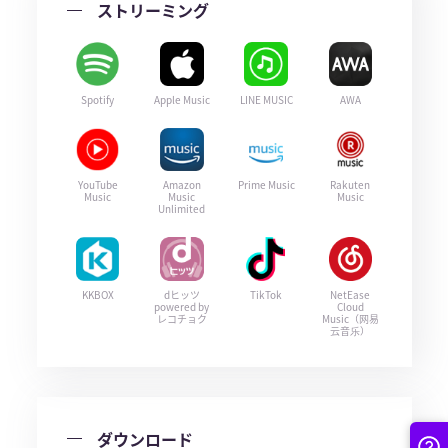
ストリーミング
Spotify
Apple Music
LINE MUSIC
AWA
YouTube
Amazon
Prime Music
Rakuten
Music
Music
Music
Unlimited
KKBOX
dヒッツ
TikTok
NetEase
powered by
Cloud
レコチョク
Music（网易
云音乐）
ダウンロード