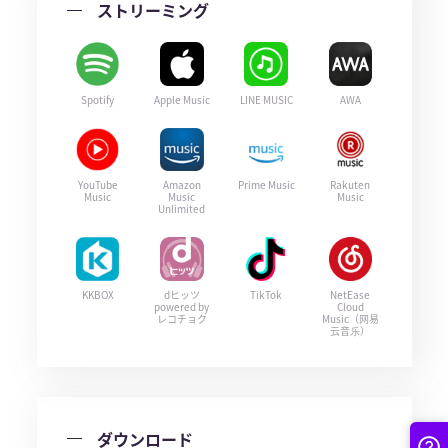
ストリーミング
Spotify
Apple Music
LINE MUSIC
AWA
YouTube
Amazon
Prime Music
Rakuten
Music
Music
Music
Unlimited
KKBOX
dヒッツ
TikTok
NetEase
powered by
Cloud
レコチョク
Music（网易
云音乐）
ダウンロード