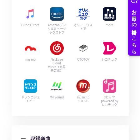
iTunes Store
Amazonデジ
オリミュウス
mora
タルミュージ
トア
ックストア
mu-mo
NetEase
OTOTOY
レコチョク
Cloud
Music（网易
云音乐）
ドワンゴジェ
My Sound
music.jp
dヒッツ
イピー
STORE
powered by
レコチョク
収録楽曲