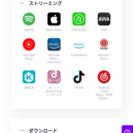
ストリーミング
Spotify
Apple Music
LINE MUSIC
AWA
YouTube
Amazon
Prime Music
Rakuten
Music
Music
Music
Unlimited
KKBOX
dヒッツ
TikTok
NetEase
powered by
Cloud
レコチョク
Music（网易
云音乐）
ダウンロード