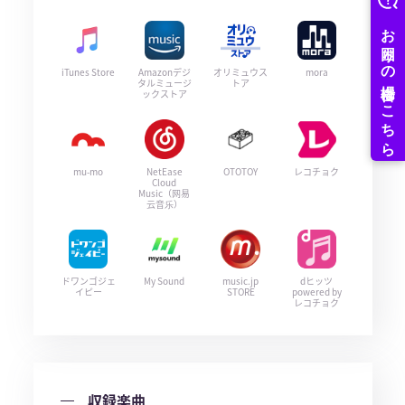
iTunes Store
Amazonデジ
オリミュウス
mora
タルミュージ
トア
ックストア
mu-mo
NetEase
OTOTOY
レコチョク
Cloud
Music（网易
云音乐）
ドワンゴジェ
My Sound
music.jp
dヒッツ
イピー
STORE
powered by
レコチョク
収録楽曲