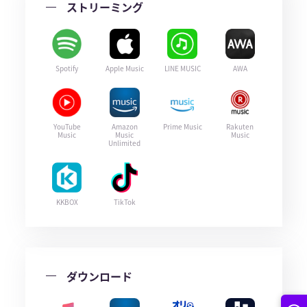
ストリーミング
Spotify
Apple Music
LINE MUSIC
AWA
YouTube
Amazon
Prime Music
Rakuten
Music
Music
Music
Unlimited
KKBOX
TikTok
ダウンロード