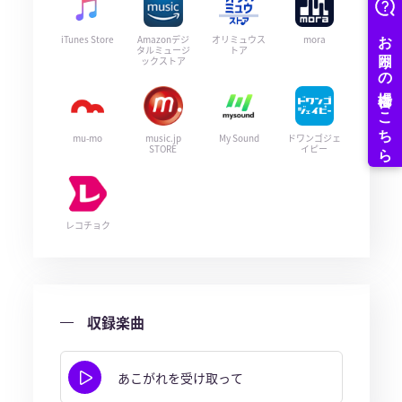
iTunes Store
Amazonデジ
オリミュウス
mora
タルミュージ
トア
ックストア
mu-mo
music.jp
My Sound
ドワンゴジェ
STORE
イピー
レコチョク
収録楽曲
あこがれを受け取って