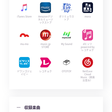
iTunes Store
Amazonデジ
オリミュウス
mora
タルミュージ
トア
ックストア
mu-mo
music.jp
My Sound
dヒッツ
STORE
powered by
レコチョク
ドワンゴジェ
レコチョク
OTOTOY
NetEase
イピー
Cloud
Music（网易
云音乐）
収録楽曲