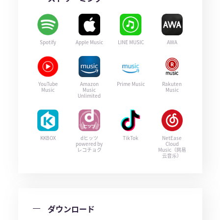
Spotify
Apple Music
LINE MUSIC
AWA
YouTube
Amazon
Prime Music
Rakuten
Music
Music
Music
Unlimited
KKBOX
dヒッツ
TikTok
NetEase
powered by
Cloud
レコチョク
Music（网易
云音乐）
ダウンロード