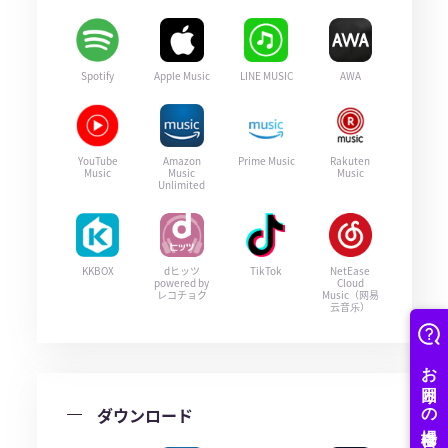
Spotify
Apple Music
LINE MUSIC
AWA
YouTube
Amazon
Prime Music
Rakuten
Music
Music
Music
Unlimited
KKBOX
dヒッツ
TikTok
NetEase
powered by
Cloud
レコチョク
Music（网易
云音乐）
ダウンロード