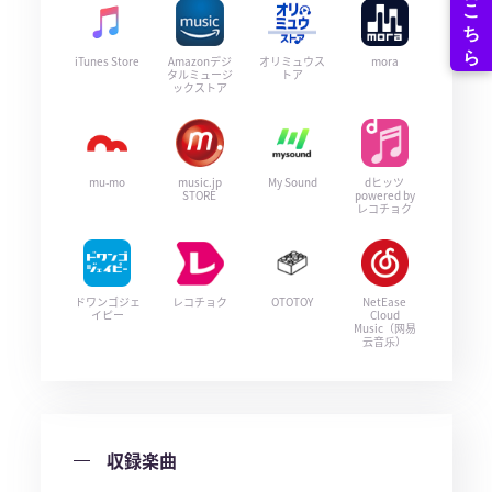
iTunes Store
Amazonデジ
オリミュウス
mora
タルミュージ
トア
ックストア
mu-mo
music.jp
My Sound
dヒッツ
STORE
powered by
レコチョク
ドワンゴジェ
レコチョク
OTOTOY
NetEase
イピー
Cloud
Music（网易
云音乐）
収録楽曲