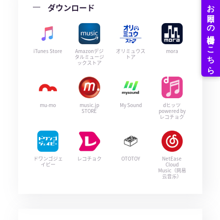
ダウンロード
iTunes Store
Amazonデジ
オリミュウス
mora
タルミュージ
トア
ックストア
mu-mo
music.jp
My Sound
dヒッツ
STORE
powered by
レコチョク
ドワンゴジェ
レコチョク
OTOTOY
NetEase
イピー
Cloud
Music（网易
云音乐）