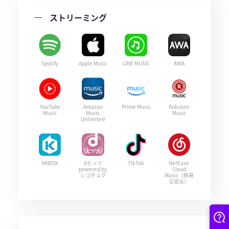
ストリーミング
Spotify
Apple Music
LINE MUSIC
AWA
YouTube
Amazon
Prime Music
Rakuten
Music
Music
Music
Unlimited
KKBOX
dヒッツ
TikTok
NetEase
powered by
Cloud
レコチョク
Music（网易
云音乐）