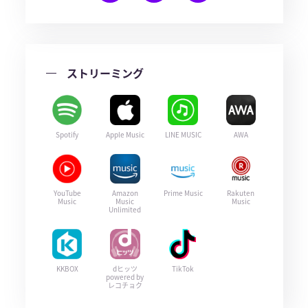
ストリーミング
Spotify
Apple Music
LINE MUSIC
AWA
YouTube
Amazon
Prime Music
Rakuten
Music
Music
Music
Unlimited
KKBOX
dヒッツ
TikTok
powered by
レコチョク