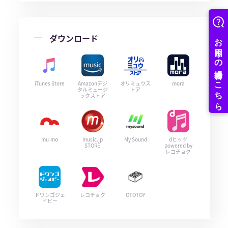
ダウンロード
iTunes Store
Amazonデジ
オリミュウス
mora
タルミュージ
トア
ックストア
mu-mo
music.jp
My Sound
dヒッツ
STORE
powered by
レコチョク
ドワンゴジェ
レコチョク
OTOTOY
イピー