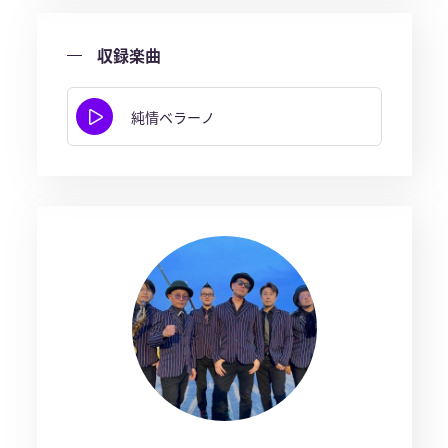
収録楽曲
純情ベラーノ