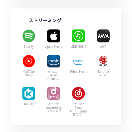
ストリーミング
Spotify
Apple Music
LINE MUSIC
AWA
YouTube
Amazon
Prime Music
Rakuten
Music
Music
Music
Unlimited
KKBOX
dヒッツ
NetEase
powered by
Cloud
レコチョク
Music（网易
云音乐）