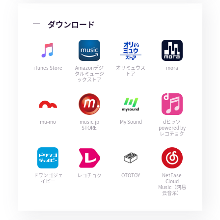
ダウンロード
iTunes Store
Amazonデジ
オリミュウス
mora
タルミュージ
トア
ックストア
mu-mo
music.jp
My Sound
dヒッツ
STORE
powered by
レコチョク
ドワンゴジェ
レコチョク
OTOTOY
NetEase
イピー
Cloud
Music（网易
云音乐）