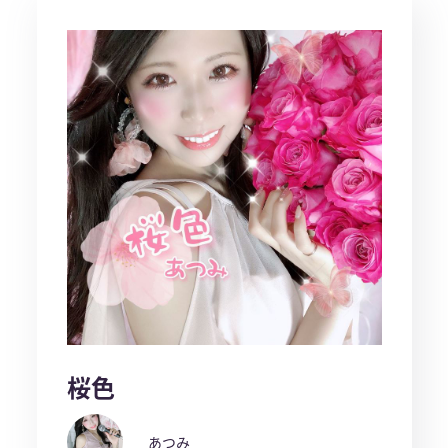
桜色
あつみ