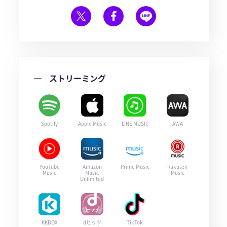
ストリーミング
Spotify
Apple Music
LINE MUSIC
AWA
YouTube
Amazon
Prime Music
Rakuten
Music
Music
Music
Unlimited
KKBOX
dヒッツ
TikTok