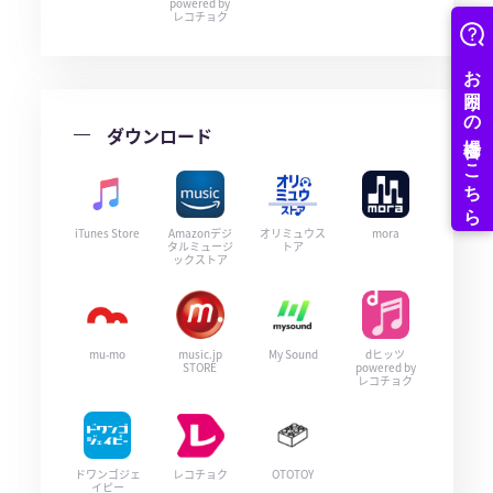
powered by
レコチョク
ダウンロード
iTunes Store
Amazonデジ
オリミュウス
mora
タルミュージ
トア
ックストア
mu-mo
music.jp
My Sound
dヒッツ
STORE
powered by
レコチョク
ドワンゴジェ
レコチョク
OTOTOY
イピー