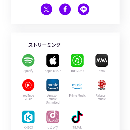
ストリーミング
Spotify
Apple Music
LINE MUSIC
AWA
YouTube
Amazon
Prime Music
Rakuten
Music
Music
Music
Unlimited
KKBOX
dヒッツ
TikTok