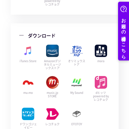
powered by
レコチョク
ダウンロード
iTunes Store
Amazonデジ
オリミュウス
mora
タルミュージ
トア
ックストア
mu-mo
music.jp
My Sound
dヒッツ
STORE
powered by
レコチョク
ドワンゴジェ
レコチョク
OTOTOY
イピー