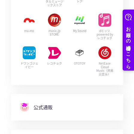
タルミュージ
トア
ックストア
mu-mo
music.jp
My Sound
dヒッツ
STORE
powered by
レコチョク
ドワンゴジェ
レコチョク
OTOTOY
NetEase
イピー
Cloud
Music（网易
云音乐）
公式通販