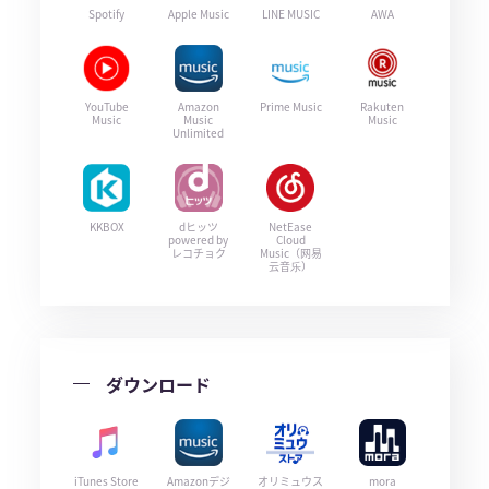
Spotify
Apple Music
LINE MUSIC
AWA
YouTube
Amazon
Prime Music
Rakuten
Music
Music
Music
Unlimited
KKBOX
dヒッツ
NetEase
powered by
Cloud
レコチョク
Music（网易
云音乐）
ダウンロード
iTunes Store
Amazonデジ
オリミュウス
mora